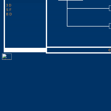
3 D
S F
B D
C