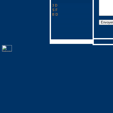
3 D
S F
B D