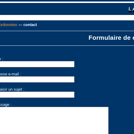
ordonnées
contact
>>
Formulaire de 
 :
esse e-mail :
aisir un sujet :
ssage :