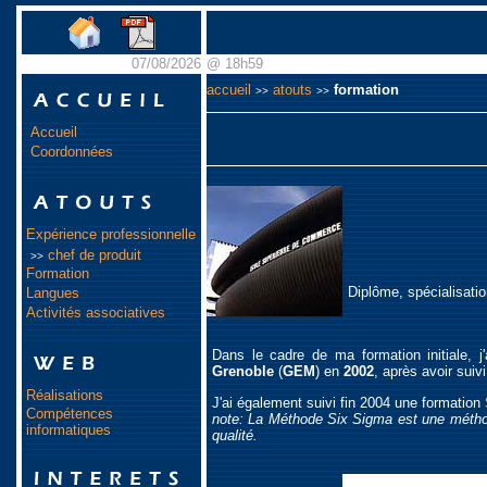
07/08/2026
@ 18h59
accueil
atouts
formation
>>
>>
Accueil
Coordonnées
Expérience professionnelle
chef de produit
>>
Formation
Diplôme, spécialisati
Langues
Activités associatives
Dans le cadre de ma formation initiale, j'
Grenoble
(
GEM
) en
2002
, après avoir sui
Réalisations
J'ai également suivi fin 2004 une formation
Compétences
note: La Méthode Six Sigma est une métho
informatiques
qualité.