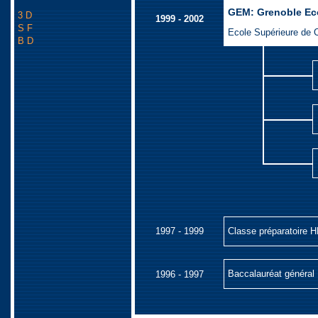
GEM: Grenoble Ec
3 D
1999 - 2002
S F
Ecole Supérieure de
B D
1997 - 1999
Classe préparatoire 
Baccalauréat général
1996 - 1997